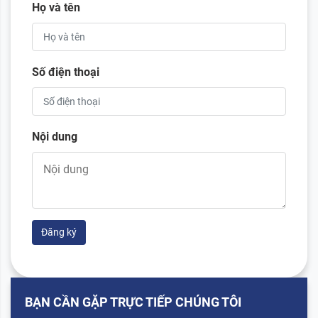
Họ và tên
Số điện thoại
Nội dung
Đăng ký
BẠN CẦN GẶP TRỰC TIẾP CHÚNG TÔI