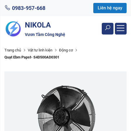
0983-957-668
Liên hệ ngay
NIKOLA
Vươn Tầm Công Nghệ
Trang chủ
Vật tư linh kiện
Động cơ
Quạt Ebm Papst- S4D500AD0301