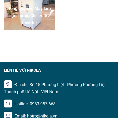
Tổng quan về Máy làm
lạnh nước Chiller DC
Inverter
LIÊN HỆ VỚI NIKOLA
Địa chỉ: Số 15 Phương Liệt - Phường Phương Liệt -
Thành phố Hà Nội - Việt Nam
Hotline: 0983-957-668
Email: hotro@nikola.vn