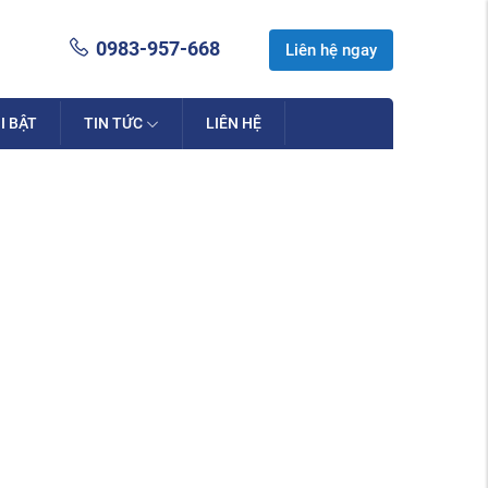
0983-957-668
Liên hệ ngay
I BẬT
TIN TỨC
LIÊN HỆ