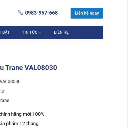
0983-957-668
Liên hệ ngay
I BẬT
TIN TỨC
LIÊN HỆ
 lưu Trane VAL08030
VAL08030
 tư
rane
chính hãng mới 100%
sản phẩm 12 tháng