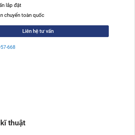
ấn lắp đặt
ận chuyển toàn quốc
Liên hệ tư vấn
957-668
kĩ thuật