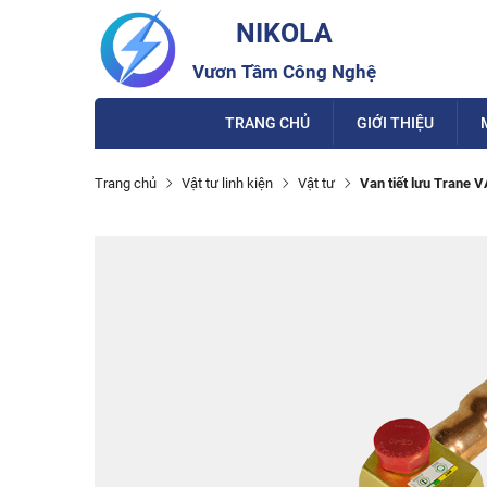
NIKOLA
Vươn Tầm Công Nghệ
TRANG CHỦ
GIỚI THIỆU
Trang chủ
Vật tư linh kiện
Vật tư
Van tiết lưu Trane