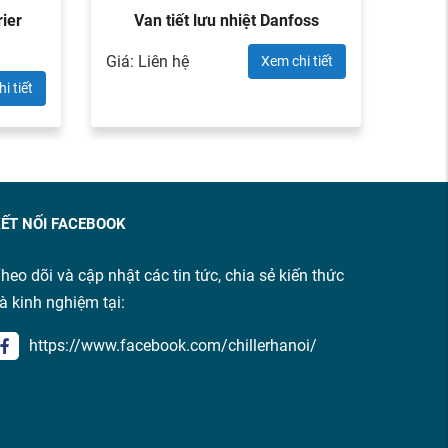
rier
Van tiết lưu nhiệt Danfoss
Va
Giá: Liên hệ
Giá: L
Xem chi tiết
i tiết
ẾT NỐI FACEBOOK
heo dõi và cập nhật các tin tức, chia sẻ kiến thức
à kinh nghiệm tại:
https://www.facebook.com/chillerhanoi/