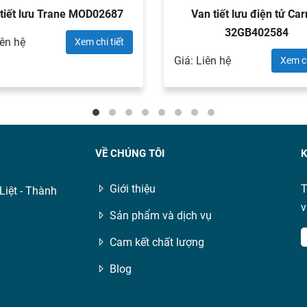
tiết lưu Trane MOD02687
Van tiết lưu điện tử Car
32GB402584
iên hệ
Xem chi tiết
Giá: Liên hệ
Xem ch
VỀ CHÚNG TÔI
K
Giới thiệu
T
Liệt - Thành
v
Sản phẩm và dịch vụ
Cam kết chất lượng
Blog