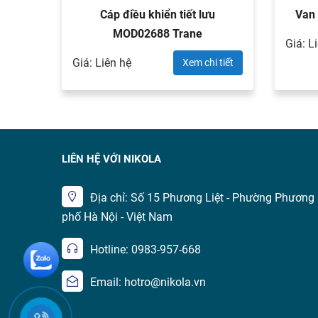
-20
Cáp điều khiển tiết lưu
Van 
MOD02688 Trane
Giá: L
 tiết
Giá: Liên hệ
Xem chi tiết
LIÊN HỆ VỚI NIKOLA
Địa chỉ: Số 15 Phương Liệt - Phường Phương 
phố Hà Nội - Việt Nam
Hotline: 0983-957-668
Email: hotro@nikola.vn